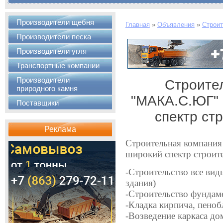
Производители щебня
Главная
»
Объявления
»
Строит
Производители песка
Производители угля
Транспортные компании
Производители
Строите
природного камня
"МАКА.С.ЮГ" 
Поставщики
спектр ст
Реклама
Строительная компани
широкий спектр строит
-Строительство все вид
здания)
-Строительство фундам
-Кладка кирпича, пеноб
-Возведение каркаса до