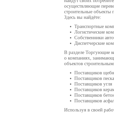
найдут своих потребите
осуществляющие перево
строительные объекты п
Здесь вы найдёте:
Транспортные ком
Логистические ко
Собственники авто
Диспетчерские ко
В разделе Торгующие к
о компаниях, занимаю
объектов строительными
Поставщиков щеб
Поставщиков песк
Поставщиков угля
Поставщиков кера
Поставщиков бето
Поставщиков асфал
Используя в своей рабо