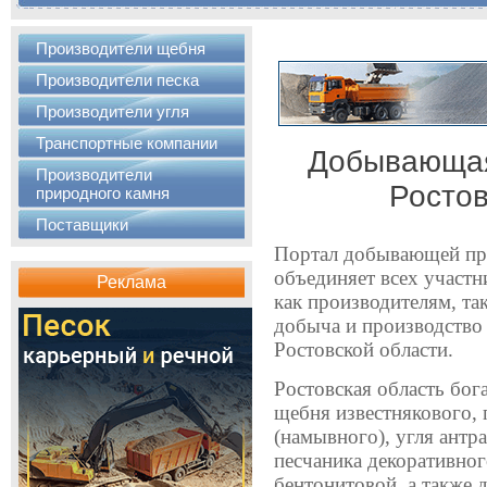
Производители щебня
Производители песка
Производители угля
Транспортные компании
Добывающа
Производители
Ростов
природного камня
Поставщики
Портал добывающей пр
объединяет всех участн
Реклама
как производителям, та
добыча и производство
Ростовской области.
Ростовская область бог
щебня известнякового, 
(намывного), угля антра
песчаника декоративног
бентонитовой, а также