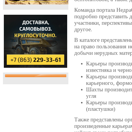
Команда портала Недра
подробно представить 
участники, перспективы
другое.
В каталоге представле
на право пользования н
добычи нерудных матери
Карьеры производи
известняка и черн
Карьеры производи
карьерного, формо
Шахты производите
угля
Карьеры производ
(пластушки)
Также представлены орг
произведенные карьера